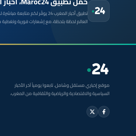
حمّل تطبيق Maroc24، أخبار المغرب تصلك أولاً
تطبيق أخبار المغرب 24 يوفّر لكم متا
العالم لحظة بلحظة، مع إشعارات فورية وتغطية 
موقع إخباري مستقل وشامل. تابعوا يومياً آخر الأخبار
السياسية والاقتصادية والرياضية والثقافية من المغرب.