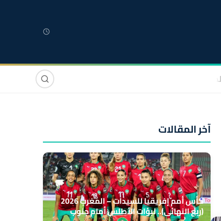
لمغربية
مغاربة العالم
دولي
صوت وصورة
آخر المقالات
كأس أمم إفريقيا للسيدات – المغرب 2026
(ربع النهائي).. لبؤات الأطلس أمام جنوب