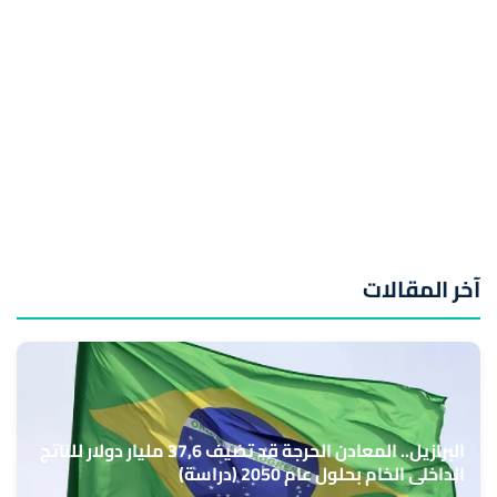
آخر المقالات
البرازيل.. المعادن الحرجة قد تضيف 37,6 مليار دولار للناتج
الداخلي الخام بحلول عام 2050 (دراسة)