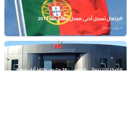
البرتغال تسجل أدنى معدل بطالة منذ 2011
5 غشت 2026
المركز السينمائي المغربي: 26 مليون و460 ألف درهم
لدعم تنظيم 40 مهرجانا وتظاهرة سينمائية
5 غشت 2026
رياضة الفروسية.. المغرب يشارك في بطولة العالم