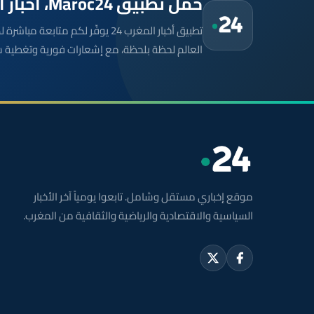
حمّل تطبيق Maroc24، أخبار المغرب تصلك أولاً
تطبيق أخبار المغرب 24 يوفّر لكم متا
العالم لحظة بلحظة، مع إشعارات فورية وتغطية 
موقع إخباري مستقل وشامل. تابعوا يومياً آخر الأخبار
السياسية والاقتصادية والرياضية والثقافية من المغرب.