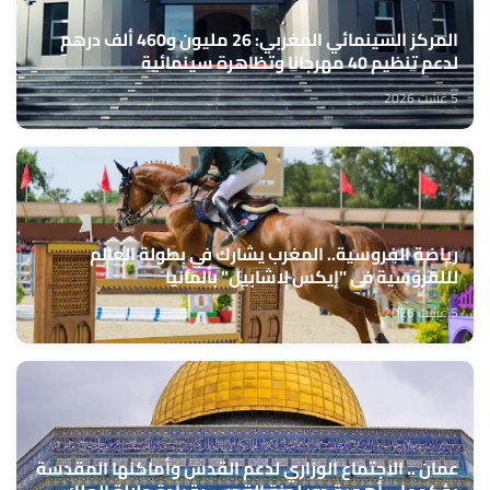
المركز السينمائي المغربي: 26 مليون و460 ألف درهم
لدعم تنظيم 40 مهرجانا وتظاهرة سينمائية
5 غشت 2026
رياضة الفروسية.. المغرب يشارك في بطولة العالم
لللفروسية في "إيكس لاشابيل" بألمانيا
5 غشت 2026
عمان .. الاجتماع الوزاري لدعم القدس وأماكنها المقدسة