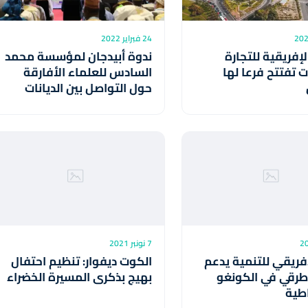
24 فبراير 2022
لإفريقية للتجارة
ندوة أبيدجان لمؤسسة محمد
 تفتتح فرعا لها
السادس للعلماء الأفارقة
حول التواصل بين الديانات
7 نونبر 2021
إفريقي للتنمية يدعم
الكوت ديفوار: تنظيم احتفال
رقي في الكونغو
بهيج بذكرى المسيرة الخضراء
طية