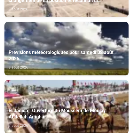
changement de sa position et reconnaît la
souveraineté du Maroc sur son Sahara
8 août 2026
Prévisions météorologiques pour samedi 08 août
2026
8 août 2026
El Jadida : Ouverture du Moussem de Moulay
Abdellah Amghar
7 août 2026