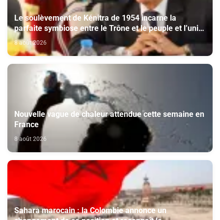
Le soulèvement de Kénitra de 1954 incarne la
parfaite symbiose entre le Trône et le peuple et l’unité
de volonté et de destin (M. El Ktiri)
8 août 2026
Nouvelle vague de chaleur attendue cette semaine en
France
8 août 2026
Sahara marocain : la Colombie annonce un