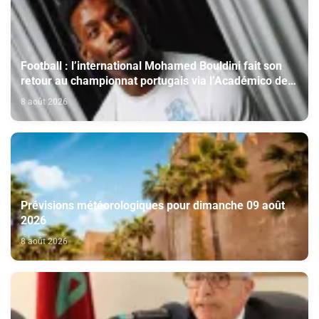
Football : l’international Mohamed Bouldini fait son
retour au championnat portugais via l’Académico de
Viseu
8 août 2026
Prévisions météorologiques pour dimanche 09 août
2026
8 août 2026