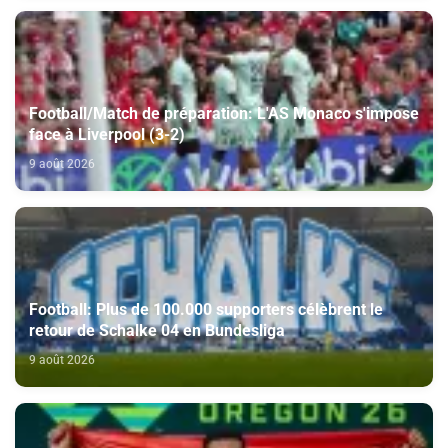
Football/Match de préparation: L'AS Monaco s'impose
face à Liverpool (3-2)
9 août 2026
Football: Plus de 100.000 supporters célèbrent le
retour de Schalke 04 en Bundesliga
9 août 2026