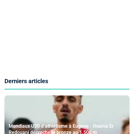
Derniers articles
Mondiaux U20 d’athlétisme à Eugene : Osama Er
Redouani décroche le bronze au 1.500 m