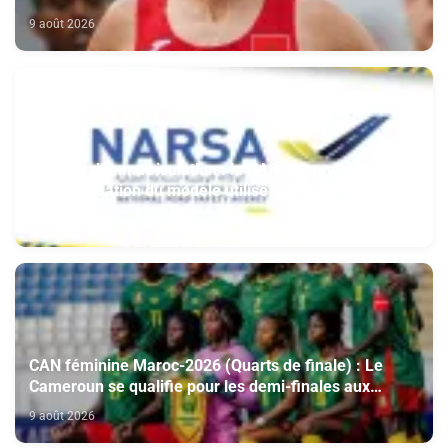
9 août 2026
Plaques d’immatriculation : la NARSA annonce
l’harmonisation du modèle utilisé au Maroc et à
l’étranger
9 août 2026
CAN féminine Maroc-2026 (Quarts de finale) : Le
Cameroun se qualifie pour les demi-finales aux
dépens du Nigeria (1-0)
9 août 2026