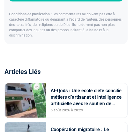
Conditions de publication :
Les commentaires ne doivent pas être à
caractère diffamatoire ou dénigrant à l'égard de l'auteur, des personnes,
des sacralités, des religions ou de Dieu. Ils ne doivent pas non plus
comporter des insultes ou des propos incitant à la haine et à la
discrimination.
Articles Liés
Al-Qods : Une école d'été concilie
métiers d’artisanat et intelligence
artificielle avec le soutien de
l'Agence Bayt Mal Al-Qods
6 août 2026 à 20:29
Acharif
Coopération migratoire : Le