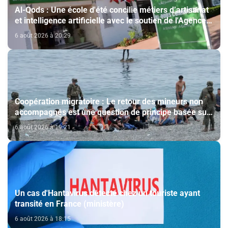
Al-Qods : Une école d'été concilie métiers d’artisanat
et intelligence artificielle avec le soutien de l'Agence
Bayt Mal Al-Qods Acharif
6 août 2026 à 20:29
Coopération migratoire : Le retour des mineurs non
accompagnés est une question de principe basée sur
les Hautes Instructions Royales (source diplomatique)
6 août 2026 à 19:21
Un cas d'Hantavirus détecté chez un touriste ayant
transité en France (ministère)
6 août 2026 à 18:15