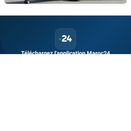
Téléchargez l'application Maroc24
Suivez l'actualité marocaine en direct, 24h/24 et 7j/7.
Politique, économie, sport, culture — tout le Maroc dans votre
poche.
Télécharger sur
App Store
Disponible sur
Google Play