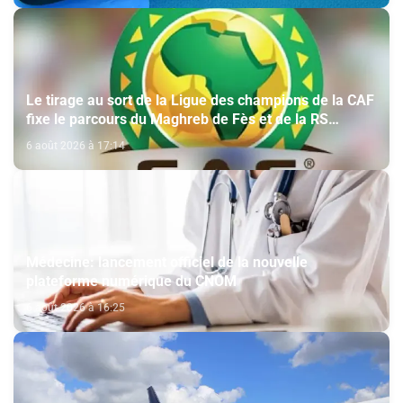
Le tirage au sort de la Ligue des champions de la CAF
fixe le parcours du Maghreb de Fès et de la RS
Berkane
6 août 2026 à 17:14
Médecine: lancement officiel de la nouvelle
plateforme numérique du CNOM
6 août 2026 à 16:25