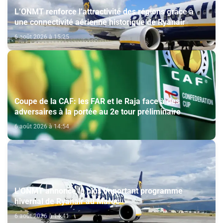
L’ONMT renforce l’attractivité des régions grâce à
une connectivité aérienne historique de Ryanair
6 août 2026 à 15:25
Coupe de la CAF: les FAR et le Raja face à des
adversaires à la portée au 2e tour préliminaire
6 août 2026 à 14:54
L'ONMT annonce le plus important programme
hivernal de Ryanair au Maroc
6 août 2026 à 14:41