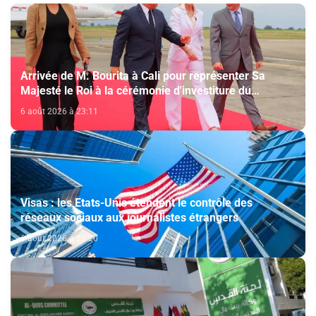
Arrivée de M. Bourita à Cali pour représenter Sa
Majesté le Roi à la cérémonie d'investiture du
nouveau président colombien
6 août 2026 à 23:11
Visas : les Etats-Unis étendent le contrôle des
réseaux sociaux aux journalistes étrangers
6 août 2026 à 22:20