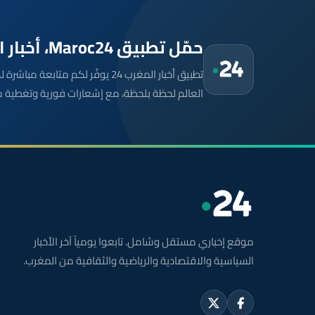
حمّل تطبيق Maroc24، أخبار المغرب تصلك أولاً
تطبيق أخبار المغرب 24 يوفّر لكم متا
العالم لحظة بلحظة، مع إشعارات فورية وتغطية 
موقع إخباري مستقل وشامل. تابعوا يومياً آخر الأخبار
السياسية والاقتصادية والرياضية والثقافية من المغرب.