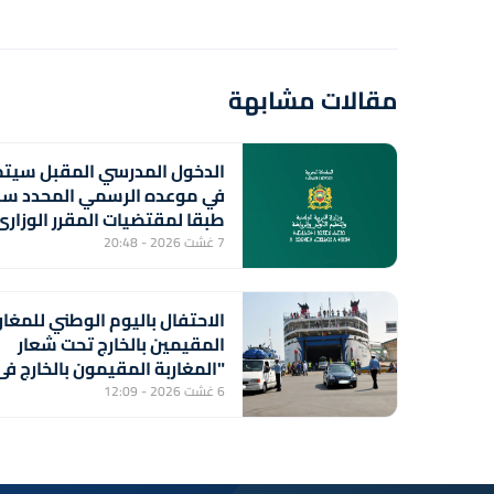
مقالات مشابهة
الدخول المدرسي المقبل سیتم
في موعده الرسمي المحدد سل
طبقا لمقتضیات المقرر الوزاري
رقم 047.26 (وزارة التربية الوطنية)
7 غشت 2026 - 20:48
الاحتفال باليوم الوطني للمغار
المقيمين بالخارج تحت شعار
"المغاربة المقيمون بالخارج في
خدمة أوراش المغرب 2030"
6 غشت 2026 - 12:09