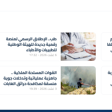
طب.. الإطلاق الرسمي لمنصة
فا
رقمية جديدة للهيئة الوطنية
للطبيبات والأطباء
6 غشت 2026 - 17:32
بة
القوات المسلحة الملكية ..
جاهزية عملياتية وتدخلات جوية
منسقة لمكافحة حرائق الغابات
3 غشت 2026 - 19:39