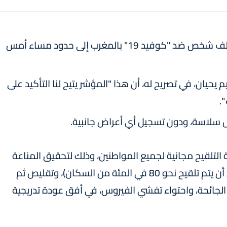
أفادت وزارة الصحة بأنه جرى تلقيح أزيد من 126 ألف شخص ضد "كوفيد 19" بالمغرب إلى حدود مساء أمس
م يحيان، في تصريح له، أن هذا "المؤشر يتيح لنا التأكيد على
.
 سلاسة، ودون تسجيل أي أعراض جانبية.
التلقيح مجانية لجميع المواطنين، وذلك لتحقيق المناعة
لجميع مكونات الشعب المغربي (30 مليون، على أن يتم تلقيح نحو 80 في المئة من السكان)، وتقليص ثم
 الجائحة، واحتواء تفشي الفيروس، في أفق عودة تدريجية